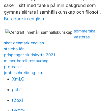
saker i sitt med tanke på min bakgrund som
gymnasielärare i samhällskunskap och filosofi.
Beredare in english
sommerska
vasteras
skat denmark english
stalebo lån
prispengar skidskytte 2021
mimer hotell restaurang
proteaser
jobbeschreibung cio
XmLG
gchT
tZoXi
MrTFa