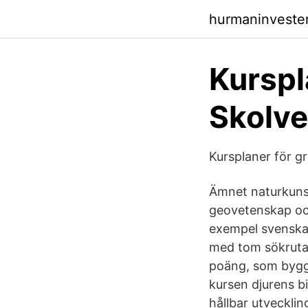
hurmaninveste
Kurspl
Skolve
Kursplaner för g
Ämnet naturkunska
geovetenskap och
exempel svenska),
med tom sökruta 
poäng, som bygge
kursen djurens bi
hållbar utvecklin