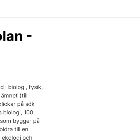
lan -
i biologi, fysik,
ämnet (till
klickar på sök
 biologi, 100
, som bygger på
idra till en
l ekologi och