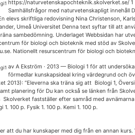
https://naturvetenskapochteknik.skolverket.se/ 1 
Samhällsfrågor med naturvetenskapligt innehåll D
 elevs skriftliga redovisning Nina Christenson, Karls
ander, Umeå Universitet Denna text syftar till att a
 träna sambedömning. Underlaget Webbsidan har utve
scentrum för biologi och bioteknik med stöd av Skolve
.se. Nationellt resurscentrum för biologi och biotekn
av A Ekström · 2013 — Biologi 1 för att undersök
förmedlar kunskapsideal kring värdegrund och ö
et 2013): ”Eleverna ska träna sig att Biologi 1, Översi
mt planering för Du kan också se länken från Skolv
Skolverket fastställer efter samråd med avnämarna 
gi 1. 100 p. Fysik 1. 100 p. Kemi 1. 100 p.
ver att du har kunskaper med dig från en annan kurs. 