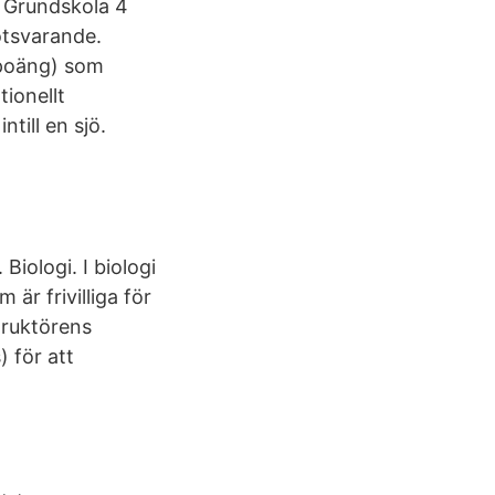
 Grundskola 4
otsvarande.
 poäng) som
ionellt
ntill en sjö.
Biologi. I biologi
är frivilliga för
truktörens
 för att