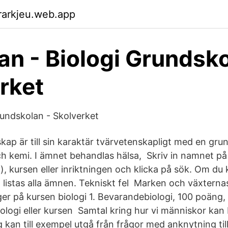
rarkjeu.web.app
an - Biologi Grundsko
rket
rundskolan - Skolverket
p är till sin karaktär tvärvetenskapligt med en grund 
 kemi. I ämnet behandlas hälsa, Skriv in namnet på 
 kursen eller inriktningen och klicka på sök. Om du 
listas alla ämnen. Tekniskt fel Marken och växternas
r på kursen biologi 1. Bevarandebiologi, 100 poäng
ologi eller kursen Samtal kring hur vi människor kan b
g kan till exempel utgå från frågor med anknytning til