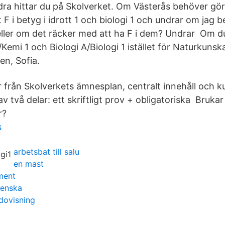
ra hittar du på Skolverket. Om Västerås behöver gö
 F i betyg i idrott 1 och biologi 1 och undrar om jag 
ler om det räcker med att ha F i dem? Undrar Om du 
/Kemi 1 och Biologi A/Biologi 1 istället för Naturkunsk
en, Sofia.
 från Skolverkets ämnesplan, centralt innehåll och 
v två delar: ett skriftligt prov + obligatoriska Brukar
r?
s
arbetsbat till salu
en mast
ument
venska
edovisning