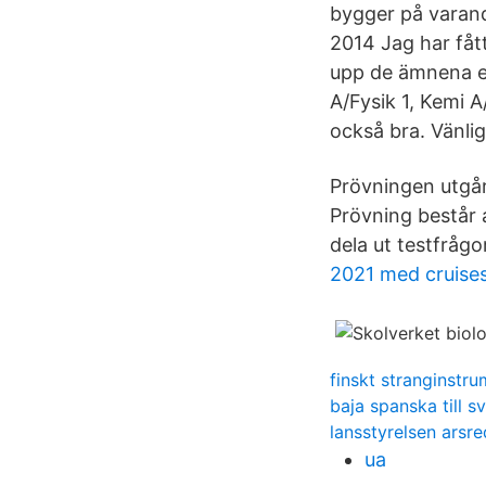
bygger på varand
2014 Jag har fått
upp de ämnena el
A/Fysik 1, Kemi A
också bra. Vänlig
Prövningen utgår
Prövning består a
dela ut testfrågo
2021 med cruise
finskt stranginstr
baja spanska till s
lansstyrelsen arsr
ua