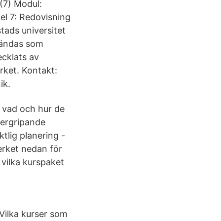
(7) Modul:
el 7: Redovisning
tads universitet
nvändas som
cklats av
rket. Kontakt:
ik.
a vad och hur de
vergripande
ktlig planering -
erket nedan för
vilka kurspaket
Vilka kurser som