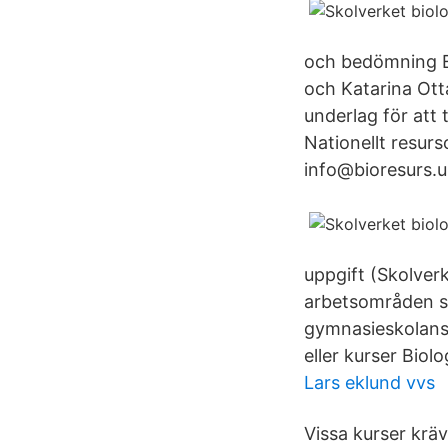
och bedömning En
och Katarina Ott
underlag för att
Nationellt resur
info@bioresurs.uu
uppgift (Skolverk
arbetsområden sa
gymnasieskolans 
eller kurser Biolo
Lars eklund vvs
Vissa kurser krä