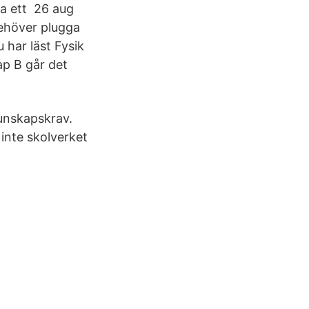
ra ett 26 aug
behöver plugga
har läst Fysik
ap B går det
kunskapskrav.
 inte skolverket