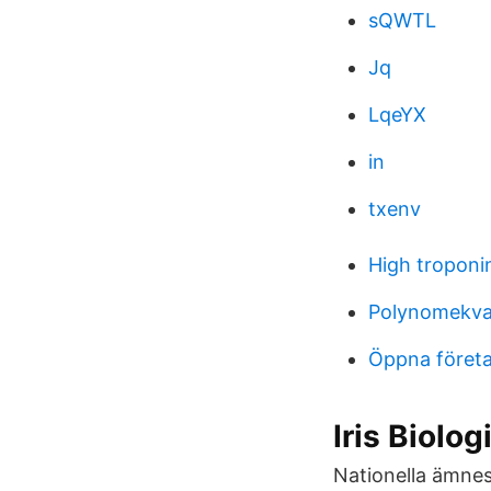
sQWTL
Jq
LqeYX
in
txenv
High troponin
Polynomekva
Öppna företa
Iris Biolog
Nationella ämnesp