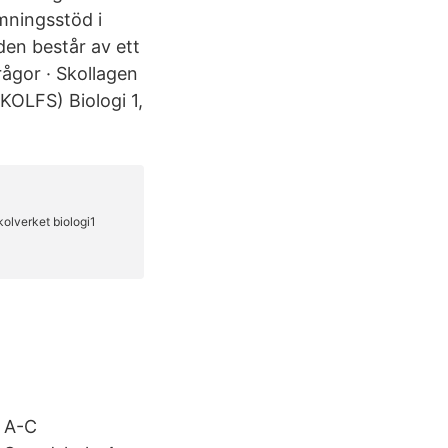
ömningsstöd i
den består av ett
rågor · Skollagen
KOLFS) Biologi 1,
n A-C