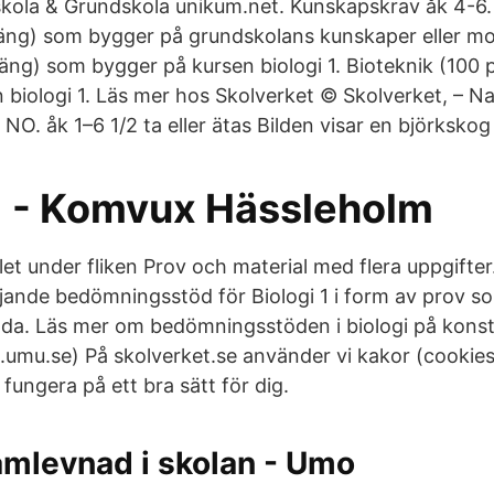
kola & Grundskola unikum.net. Kunskapskrav åk 4-6.
oäng) som bygger på grundskolans kunskaper eller m
oäng) som bygger på kursen biologi 1. Bioteknik (100
biologi 1. Läs mer hos Skolverket © Skolverket, – Nat
NO. åk 1–6 1/2 ta eller ätas Bilden visar en björkskog i
 1 - Komvux Hässleholm
let under fliken Prov och material med flera uppgifter. 
ande bedömningsstöd för Biologi 1 i form av prov som 
nda. Läs mer om bedömningsstöden i biologi på kons
mu.se) På skolverket.se använder vi kakor (cookies)
ungera på ett bra sätt för dig.
amlevnad i skolan - Umo