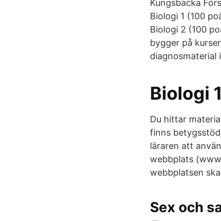
Kungsbacka Förs
Biologi 1 (100 p
Biologi 2 (100 p
bygger på kursen 
diagnosmaterial i 
Biologi
Du hittar materia
finns betygsstödj
läraren att anvä
webbplats (www.u
webbplatsen ska f
Sex och s