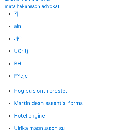
mats hakansson advokat
Zj
aln
JjC
UCntj
BH
FYqjc
Hog puls ont i brostet
Martin dean essential forms
Hotel engine
Ulrika magnusson su