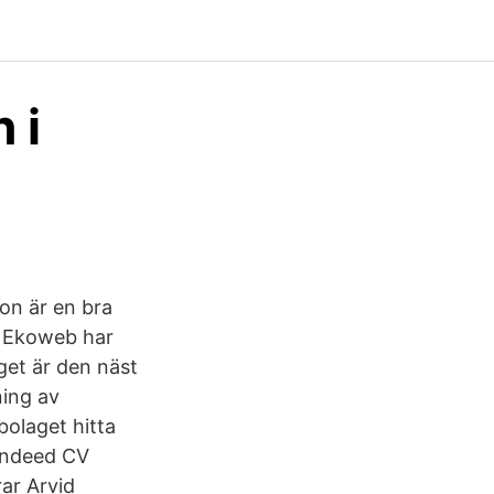
 i
on är en bra
2 Ekoweb har
get är den näst
ning av
bolaget hitta
 Indeed CV
rar Arvid