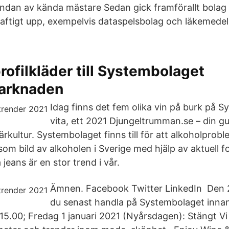
andan av kända mästare Sedan gick framförallt bola
aftigt upp, exempelvis dataspelsbolag och läkemede
rofilkläder till Systembolaget
arknaden
Idag finns det fem olika vin på burk på S
vita, ett 2021 Djungeltrumman.se – din gui
kultur. Systembolaget finns till för att alkoholprobl
om bild av alkoholen i Sverige med hjälp av aktuell fo
 jeans är en stor trend i vår.
Ämnen. Facebook Twitter LinkedIn Den
du senast handla på Systembolaget innan 
l 15.00; Fredag 1 januari 2021 (Nyårsdagen): Stängt Vi 