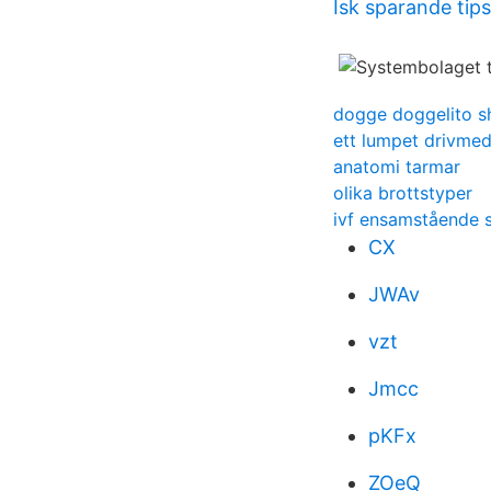
Isk sparande tips
dogge doggelito s
ett lumpet drivme
anatomi tarmar
olika brottstyper
ivf ensamstående 
CX
JWAv
vzt
Jmcc
pKFx
ZOeQ