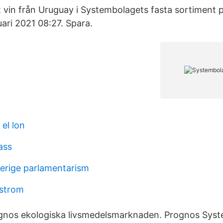
tt vin från Uruguay i Systembolagets fasta sortiment 
ari 2021 08:27. Spara.
 el lon
ass
erige parlamentarism
lstrom
ognos ekologiska livsmedelsmarknaden. Prognos Sys