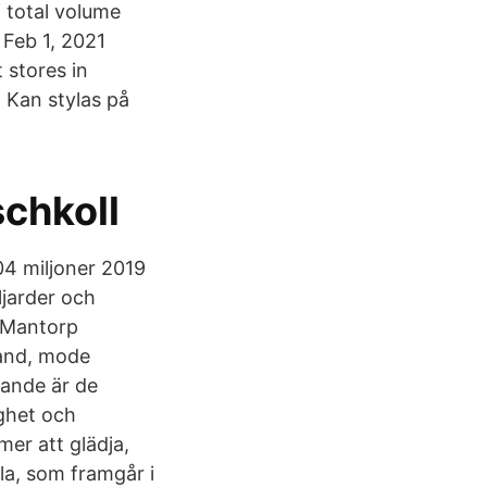
f total volume
 Feb 1, 2021
 stores in
. Kan stylas på
schkoll
04 miljoner 2019
ljarder och
i Mantorp
land, mode
rande är de
ghet och
er att glädja,
lla, som framgår i