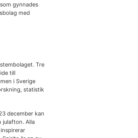
g som gynnades
lsbolag med
ystembolaget. Tre
de till
emen i Sverige
rskning, statistik
 23 december kan
julafton. Alla
inspirerar