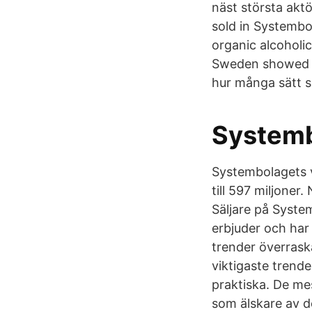
näst största aktö
sold in Systembo
organic alcoholi
Sweden showed an 
hur många sätt s
Systembo
Systembolagets v
till 597 miljoner
Säljare på Syste
erbjuder och har 
trender överrask
viktigaste trend
praktiska. De me
som älskare av de