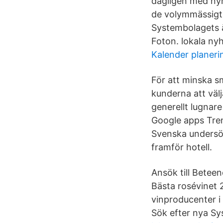
dagligen med nyh
de volymmässigt
Systembolagets ä
Foton. lokala nyh
Kalender planeri
För att minska s
kunderna att välj
generellt lugnar
Google apps Tre
Svenska undersök
framför hotell.
Ansök till Bete
Bästa rosévinet 
vinproducenter i
Sök efter nya Sy