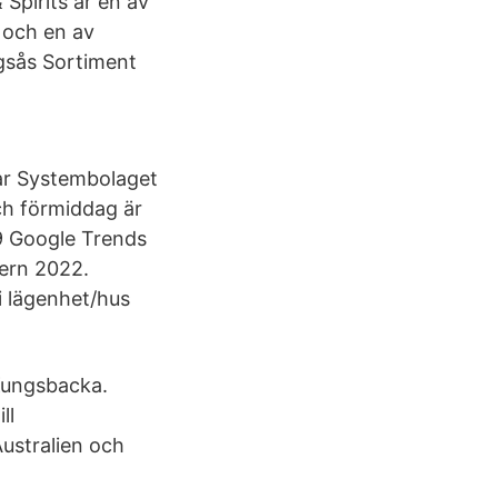
Spirits är en av
 och en av
ngsås Sortiment
ar Systembolaget
och förmiddag är
9 Google Trends
ern 2022.
i lägenhet/hus
Kungsbacka.
ll
Australien och