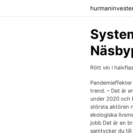
hurmaninveste
System
Näsbyp
Rött vin i halvfl
Pandemieffekter 
trend. – Det är
under 2020 och b
största aktören n
ekologiska livsm
jobb Det är en br
samtycker du till