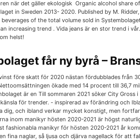
ren när det gäller ekologisk Organic alcohol share o
laget in Sweden 2013- 2020. Published by M. Ridder,
c beverages of the total volume sold in Systembolaget
increasing trend . Vida jeans är en stor trend i vår
om helst!
laget får ny byrå – Bran
inst före skatt för 2020 nästan fördubblades från 3
. Nettoomsättningen ökade med 14 procent till 36,7 mi
mbolaget är en Till sommaren 2021 söker City Gross 
känsla för trender. - inspirerad av förändring och Ib
a dig, och ibland verkar mycket konstigt, men fortfa
erna inom manikyr hösten 2020-2021 är högst naturli
st fashionabla manikyr för hösten 2020-2021 år komm
n fina naglar, så ljusa och djärva nagellack för att fa