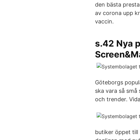
den bästa prest
av corona upp kr
vaccin.
s.42 Nya p
Screen&M
Göteborgs populär
ska vara så små s
och trender. Vida
butiker öppet til