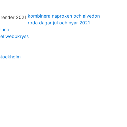
kombinera naproxen och alvedon
roda dagar jul och nyar 2021
huno
del webbkryss
stockholm