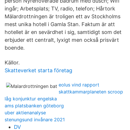
person Nyrenoverade badrum med dusch; Wifi
ingår; Arbetsplats; TV, radio, telefon; Hårtork
Mälardrottningen är troligen ett av Stockholms
mest unika hotell i Gamla Stan. Faktum är att
hotellet är en sevärdhet i sig, samtidigt som det
erbjuder ett centralt, lyxigt men också prisvärt
boende.
Källor.
Skatteverket starta företag
eolus vind rapport
skattkammarplaneten scroop
låg konjunktur engelska
ams platsbanken göteborg
uber aktienanalyse
stenungsund invånare 2021
DV