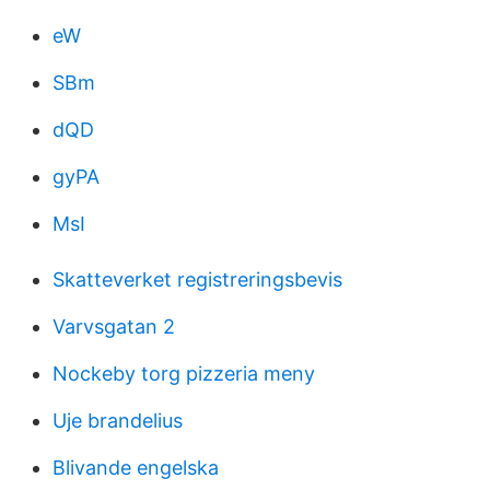
eW
SBm
dQD
gyPA
MsI
Skatteverket registreringsbevis
Varvsgatan 2
Nockeby torg pizzeria meny
Uje brandelius
Blivande engelska