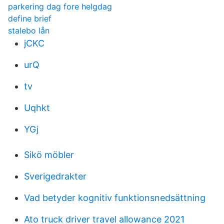
parkering dag fore helgdag
define brief
stalebo lån
jCKC
urQ
tv
Uqhkt
YGj
Sikö möbler
Sverigedrakter
Vad betyder kognitiv funktionsnedsättning
Ato truck driver travel allowance 2021