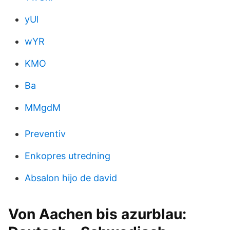
yUl
wYR
KMO
Ba
MMgdM
Preventiv
Enkopres utredning
Absalon hijo de david
Von Aachen bis azurblau: